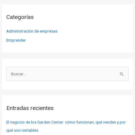
Categorías
Administración de empresas
Emprender
B
u
s
c
a
Entradas recientes
r
p
El negocio de los Garden Center: cómo funcionan, qué venden y por
o
qué son rentables