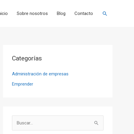
Buscar
nicio
Sobre nosotros
Blog
Contacto
Categorías
Administración de empresas
Emprender
B
u