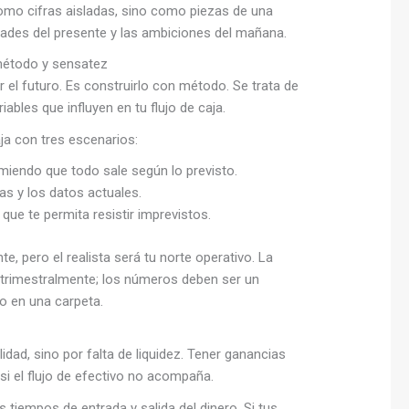
omo cifras aisladas, sino como piezas de una
ades del presente y las ambiciones del mañana.
 método y sensatez
 el futuro. Es construirlo con método. Se trata de
iables que influyen en tu flujo de caja.
ja con tres escenarios:
umiendo que todo sale según lo previsto.
as y los datos actuales.
ue te permita resistir imprevistos.
e, pero el realista será tu norte operativo. La
ro trimestralmente; los números deben ser un
o en una carpeta.
idad, sino por falta de liquidez. Tener ganancias
si el flujo de efectivo no acompaña.
s tiempos de entrada y salida del dinero. Si tus