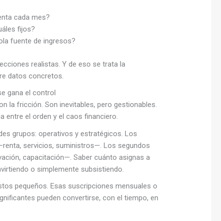
uenta cada mes?
áles fijos?
la fuente de ingresos?
cciones realistas. Y de eso se trata la
bre datos concretos.
se gana el control
n la fricción. Son inevitables, pero gestionables.
ia entre el orden y el caos financiero.
des grupos: operativos y estratégicos. Los
—renta, servicios, suministros—. Los segundos
ovación, capacitación—. Saber cuánto asignas a
nvirtiendo o simplemente subsistiendo.
astos pequeños. Esas suscripciones mensuales o
nificantes pueden convertirse, con el tiempo, en