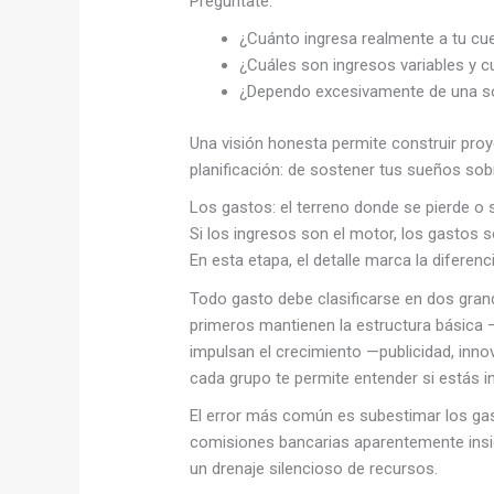
Pregúntate:
¿Cuánto ingresa realmente a tu c
¿Cuáles son ingresos variables y cu
¿Dependo excesivamente de una so
Una visión honesta permite construir proye
planificación: de sostener tus sueños so
Los gastos: el terreno donde se pierde o 
Si los ingresos son el motor, los gastos so
En esta etapa, el detalle marca la diferenc
Todo gasto debe clasificarse en dos gran
primeros mantienen la estructura básica 
impulsan el crecimiento —publicidad, inn
cada grupo te permite entender si estás i
El error más común es subestimar los g
comisiones bancarias aparentemente insig
un drenaje silencioso de recursos.