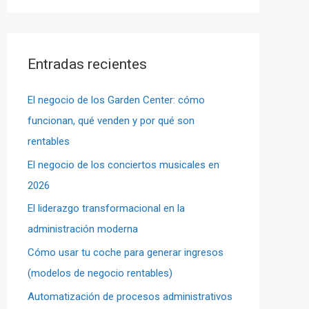
s
c
a
Entradas recientes
r
p
El negocio de los Garden Center: cómo
o
funcionan, qué venden y por qué son
r
rentables
:
El negocio de los conciertos musicales en
2026
El liderazgo transformacional en la
administración moderna
Cómo usar tu coche para generar ingresos
(modelos de negocio rentables)
Automatización de procesos administrativos