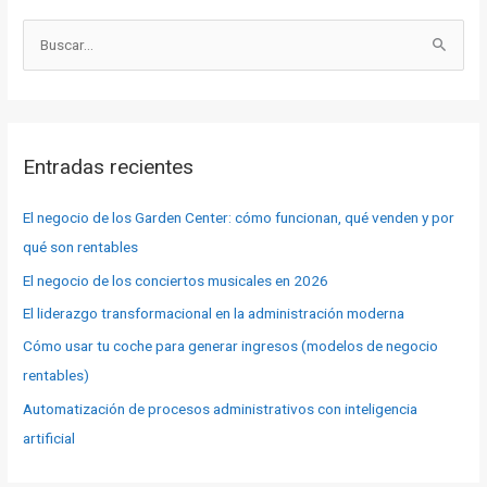
B
u
s
c
a
Entradas recientes
r
p
El negocio de los Garden Center: cómo funcionan, qué venden y por
o
qué son rentables
r
El negocio de los conciertos musicales en 2026
:
El liderazgo transformacional en la administración moderna
Cómo usar tu coche para generar ingresos (modelos de negocio
rentables)
Automatización de procesos administrativos con inteligencia
artificial